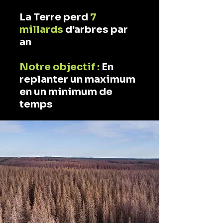
La Terre perd
7
millards
d'arbres par
an
Notre objectif :
En
replanter un maximum
en un minimum de
temps