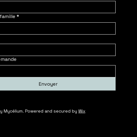
famille
*
emande
Envoyer
y Mycélium. Powered and secured by
Wix