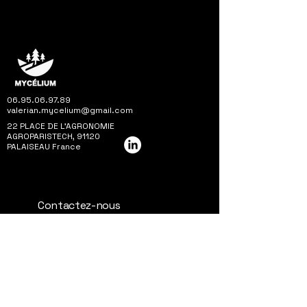
06.95.06.97.89
valerian.mycelium@gmail.com
22 PLACE DE L'AGRONOMIE
AGROPARISTECH, 91120
PALAISEAU France
Contactez-nous
Prénom
*
Nom de famille
*