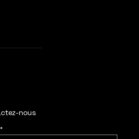
actez-nous
*