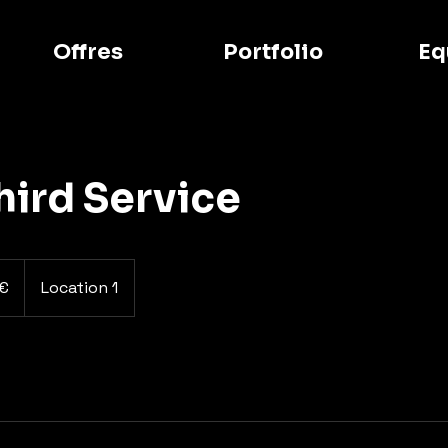
Offres
Portfolio
Eq
hird Service
 €
Location 1