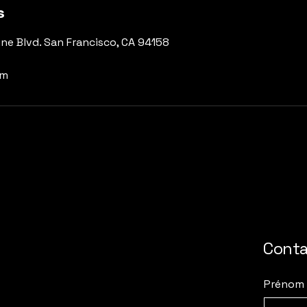
s
ine Blvd. San Francisco, CA 94158
om
Cont
Prénom